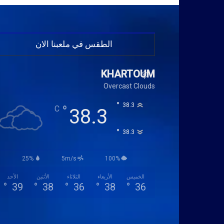
الطقس في ملعبنا الان
KHARTOUM
Overcast Clouds
°
38.3
°
C
38.3
°
38.3
25%
5m/s
100%
الخميس
الأربعاء
الثلاثاء
الأثنين
الأحد
°
39
°
38
°
36
°
38
°
36