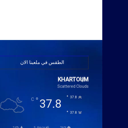
الطقس في ملعبنا الان
KHARTOUM
Scattered Clouds
°
37.8
°
C
37.8
°
37.8
24%
5.4m/s
26%