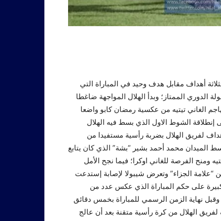
لاثة أهداف مقابل هدف وحيد في المباراة التي
ة الدوري الممتاز؛ وبدأ الهلال المواجهة ضاغطا
اجم الغاني تيتيه من عكسية رمضان كابو واضعا
إنطلاقة الشوط الاول الذي بسط فيه الهلال
هداف لفريق الهلال بضربة رأسية مستفيدا من
سط الميدان محمد أحمد بشير “بشة” الذي كان يتابع
ه ومنح الفرصة للغاني اوكرا؛ فيما نجح الأمل
ن “علامة الجزاء” وتعرض شيبولا ﻹصابة إستدعت
بيرة على حكم المباراة الذي عكس عدد من
وقبل نهاية الزمن الرسمي للمباراة بخمس دقائق
فريق الهلال من كرة رأسية متقنة بعد أن عالج