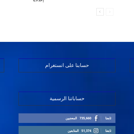
حسابنا على انستغرام
حساباتنا الرسمية
تابعنا
735,660
المعجبين
تابعنا
51,374
المتابعين