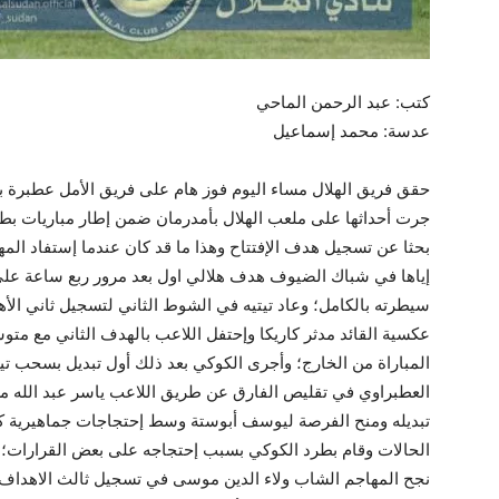
كتب: عبد الرحمن الماحي
عدسة: محمد إسماعيل
حقق فريق الهلال مساء اليوم فوز هام على فريق الأمل عطبرة بث
جرت أحداثها على ملعب الهلال بأمدرمان ضمن إطار مباريات بطول
بحثا عن تسجيل هدف الإفتتاح وهذا ما قد كان عندما إستفاد المه
إياها في شباك الضيوف هدف هلالي اول بعد مرور ربع ساعة على 
سيطرته بالكامل؛ وعاد تيتيه في الشوط الثاني لتسجيل ثاني الأ
عكسية القائد مدثر كاريكا وإحتفل اللاعب بالهدف الثاني مع متو
المباراة من الخارج؛ وأجرى الكوكي بعد ذلك أول تبديل بسحب تيتي
العطبراوي في تقليص الفارق عن طريق اللاعب ياسر عبد الله م
تبديله ومنح الفرصة ليوسف أبوستة وسط إحتجاجات جماهيرية ك
الحالات وقام بطرد الكوكي بسبب إحتجاجه على بعض القرارات؛ 
نجح المهاجم الشاب ولاء الدين موسى في تسجيل ثالث الاهداف ل