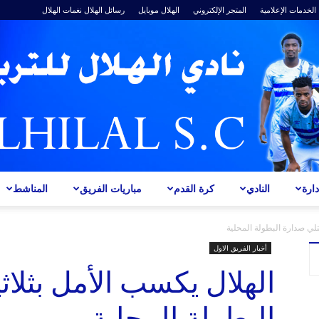
الخدمات الإعلامية
المتجر الإلكتروني
الهلال موبايل
رسائل الهلال
نغمات الهلال
ارة
النادي
كرة القدم
مباريات الفريق
المناشط
ALHILAL
تلي صدارة البطولة المحلية
أخبار الفريق الاول
الهلال يكسب الأمل بثلاث
البطولة المحلية
S.C