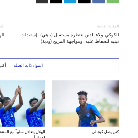
المقالة القادمة
الم
الكوكي: ولاء الدين ينتظره مستقبل (باهي).. إستبدلت
اله
تيتيه للحفاظ عليه.. ومواجهة المريخ (ودية)
المواد ذات الصلة
أكث
كنن يصل كيجالي
الهلال يتعادل سلبياً مع المن
إعدادياً