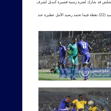
شلش قد شارك لفترة زمنية قصيرة كبديل لشرف
وإرتقى الهلال بتلك النتيجة لصدارة روليت المنافسة المحلية برصيد (22) نقطة فيما تجمد رصيد الأمل عطبرة عند