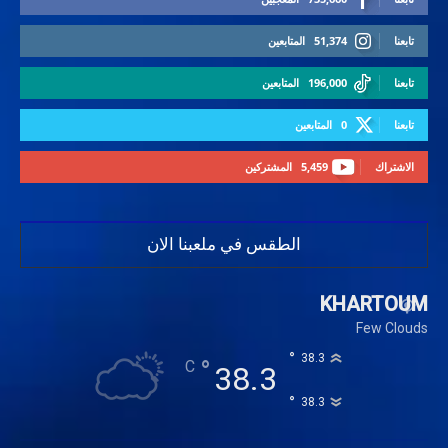
تابعنا
51,374
المتابعين
تابعنا
196,000
المتابعين
تابعنا
0
المتابعين
الاشتراك
5,459
المشتركين
الطقس في ملعبنا الان
KHARTOUM
Few Clouds
°
38.3
°
C
38.3
°
38.3