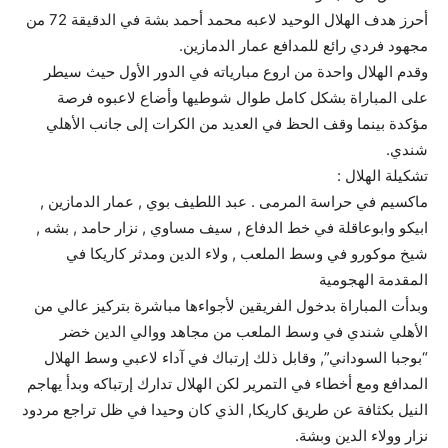
أحرز هدف الهلال الوحيد لاعبه محمد أحمد بشة في الدقيقة 72 من
مجهود فردي رائع للمدافع عمار الدمازين.
وقدم الهلال واحدة من اروع مبارياته في الدور الأول حيث سيطر
على المباراة بشكل كامل طوال شوطيها وأضاع لاعبوه فرصة
مؤكدة بينما وقف الحظ في العديد من الكرات إلى جانب الأهلي
شندي.
تشكيلة الهلال :
ماكسيم في حراسة المرمى . عبد اللطيف بوي , عمار الدمازين ,
ابيكو وابوعاقلة في خط الدفاع , سيف مساوي , نزار حامد , بشه ,
شيخ موكورو في وسط الملعب , ولاء الدين ومدثر كاريكا في
المقدمة الهجومية
وبدأت المباراة بدخول الفريقين لأجواءها مباشرة بتركيز عالي من
الأهلي شندي في وسط الملعب من مجاهد ووالي الدين خضر
“بوجبا السوداني”, وقابل ذلك إرتباك في آداء لاعبي وسط الهلال
المدافع ومع أخطاء في التمرير لكن الهلال تدارك إرتباكه وبدأ يهاجم
النيل بكثافة عن طريق كاريكا, الذي كان وحيدا في ظل تراجع مردود
نزار وولاء الدين وبشة.