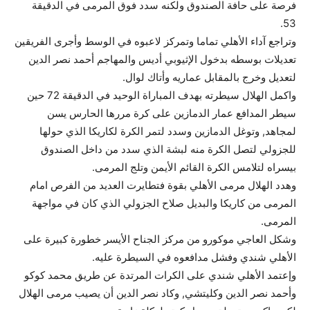
فرصة على حافة الصندوق ولكنه سدد فوق المرمى في الدقيقة
53.
وتراجع آداء الأهلي تماما وتمركز لاعبوه في الوسط وأجرى الفريقين
تعديلات بوسطه بدخول الإثيوبي أديس والمهاجم أحمد نصر الدين
لتعديل وخرج بالمقابل عماريه وأتاك لوال.
واكمل الهلال سيطرته بهدف المباراة الوحيد في الدقيقة 72 حين
سيطر المدافع عمار الدمازين على كرة مررها الحارس يسن
لمجاهد, وتوغل الدمازين وسدد لتمر الكرة لكاريكا الذي حولها
للجزولي لتصل الكرة منه لبشة الذي سدد من داخل الصندوق
بيسراه لتلامس الكرة القائم الأيمن وتلج المرمى.
وهدد الهلال مرمى الأهلي بقوة فتطايرت العديد من الفرص امام
المرمى من كاريكا والبديل صلاح الجزولي الذي كان في مواجهة
المرمى.
وشكل العاجي موكورو من مركز الجناح الأيسر خطورة كبيرة على
الأهلي شندي وفشل مدافعوه في السيطرة عليه.
وإعتمد الأهلي شندي على الكرات المرتدة عن طريق محمد كوكو
وأحمد نصر الدين وكليتشي, وكاد نصر الدين أن يصيب مرمى الهلال