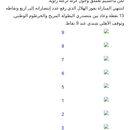
لكن ماكسيم تعملق وحول كرته لركلة زاوية.
لتنتهي المباراة بفوز الهلال الذي رفع عدد إنتصاراته إلى اربع ونقاطه
13 نقطة وعاد بين متصدري البطولة المريخ والخرطوم الوطني,
وتوقف الأهلي شندي عند 9 نقاط.