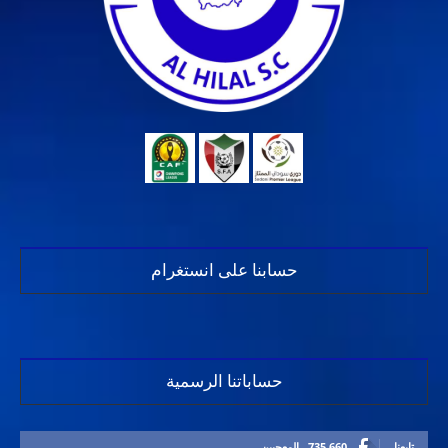
حسابنا على انستغرام
حساباتنا الرسمية
تابعنا
735,660
المعجبين