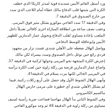
ورد أسفل القائم الأيمن تسديدة قوية لمدثر كاريكا الذي خطف
الكرة التي شتتها قلب الدفاع مالك خطاء أمام اللاعب الذي سدد
من خارج الصندوق في الدقيقة 7.
وفي الدقيقة 17 سدد العاجي موكورو بشكل مثير فوق المرمى.
وعقب نصف ساعة من انطلاقة المباراة اجرى كافالي تعديلاً داخل
الملعب بإعادة مساوي لقلب الدفاع وتحويل عمار الدمازين للظهير
الأيمن وابوعاقلة للوسط الدفاعي
وواصل الهلال ضغطه على الأهلي شندي, فسدد نزار من مجهود
فردي رائع حين توغل داخل الصندوق وسدد بيسراه لكن مالك
إعترض الكرة المتجهة نحو المرمى وحولها لركنية في الدقيقة 37.
واضاع عمار الدمازين فرصة من ركلة زاوية حين لعب الكرة برأسه
في المرمى الخالي لكنها مرت بسلام في الدقيقة41.
وأنهى الهلال الشوط الأول وقد حصل على أربع ركلات ركنية, فيما
لم يشكل الأهلي شندي أي خطورة على مرمى حارس الهلال
ماكسيم الكاميروني
وفي الشوط الثاني بدأ الهلال مهاجما فضاعت ضربة رأسية لسيف
مساوي من ركلة زاوية في الدقيقة 48 ثم وجد موكورو العاجي