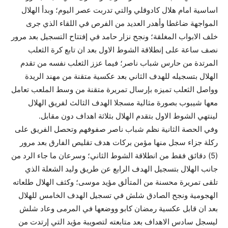
اساسية امام هلال كادوقلي والتي تدربت عصر اليوم؛ وبدأ الهلال
المواجهة ضاغطا وأهدر العديد من الفرص في اللقاء الذي جرى
خلف الابواب المغلقة؛ ونجح نزار حامد في إفتتاح التسجيل بعد مرور
نصف ساعة على إنطلاقة الشوط الاول بعد ان تابع كرة الثعلب
المرتدة من حارس شباب ناصر؛ فيما عزز الثعلب نفسه من تقدم
الهلال بتسجيله للهدف الثاني بعد عكسية متقنة من مهند الريدة
وواصل الثعلب تميزه بإرسال تمريرة متقنة من وسط الملعب تعامل
معها شيبوب بصورة مثالية مسجلا الهدف الثالث لفريق الهلال
لينتهي الشوط الاول بتقدم الهلال بثلاثة اهداف دون مقابل.
وفي الحصة الثانية نظم شباب ناصر صفوفهم وتحصل الفريق على
ركلة جزاء سجل منها مؤمن بركات هدف تقليص الفارق بعد مرور
(5) دقائق فقط من انطلاقة الشوط الثاني؛ وسرعان ما جاء الرد من
جانب الهلال بتسجيل الهدف الرابع عن طريق وليد الشعلة الذي
تلقى تمريرة محسنة من المتألق مؤيد موسى؛ وكثف الهلال طلعاته
الهجومية ونجح الصادق شلش في تسجيل الهدف الخامس للهلال
بعد ان قابل عكسية رمضان كابو ووضعها في المرمى وعاد شلش
ليسجل سادس الاهداف بعد متابعته لتصويبة مؤيد التي إرتدت من