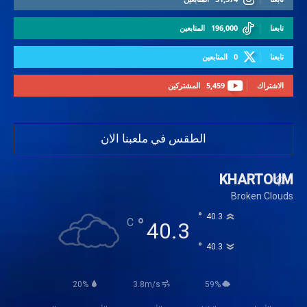
تابعنا
196,000
المتابعين
تابعنا
0
المتابعين
الاشتراك
5,459
المشتركين
الطقس في ملعبنا الان
KHARTOUM
Broken Clouds
°
40.3
°
C
40.3
°
40.3
20%
3.8m/s
59%