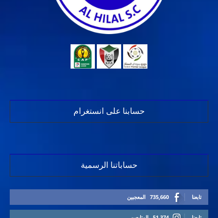
حسابنا على انستغرام
حساباتنا الرسمية
تابعنا
735,660
المعجبين
تابعنا
51,374
المتابعين