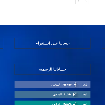
حسابنا على انستغرام
حساباتنا الرسمية
تابعنا
735,660
المعجبين
تابعنا
51,374
المتابعين
تابعنا
196,000
المتابعين