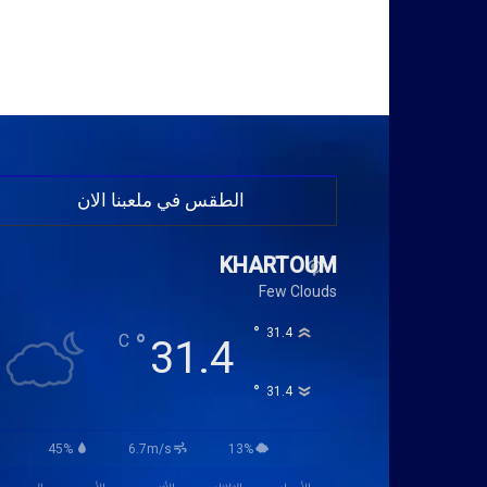
الطقس في ملعبنا الان
KHARTOUM
Few Clouds
°
31.4
°
C
31.4
°
31.4
45%
6.7m/s
13%