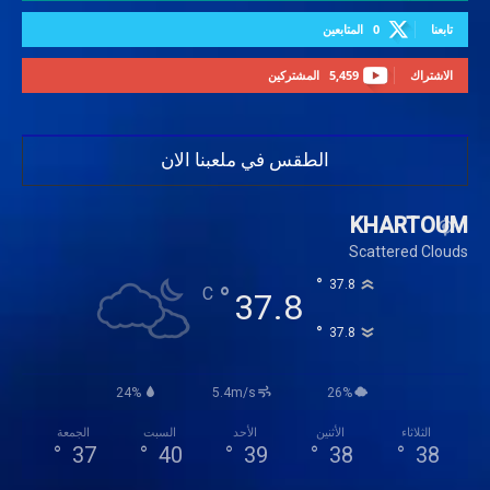
تابعنا
0
المتابعين
الاشتراك
5,459
المشتركين
الطقس في ملعبنا الان
KHARTOUM
Scattered Clouds
°
37.8
°
C
37.8
°
37.8
24%
5.4m/s
26%
الثلاثاء
الأثنين
الأحد
السبت
الجمعة
°
37
°
40
°
39
°
38
°
38