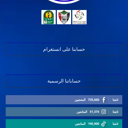
حسابنا على انستغرام
حساباتنا الرسمية
تابعنا
735,660
المعجبين
تابعنا
51,374
المتابعين
تابعنا
195,900
المتابعين