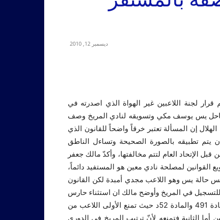
ديسمبر 12, 2010
قرار لجنة اللاعبين غير الهواة الذي اصدرته في
ساحل يس يوسف مكي وتسويقه لنادي المريخ وصف
هلال إن المسألة تعتبر خرقاً واضحاً للقانون الذي
أن يتم تطبيقه بالصورة الصحيحة وتساءل الناطق
بل الإتحاد العام لتتم مخالفتها، وأكدّ مالك جعفر
يع القوانين لمصلحة نادي معين هو المستفيد دائماً،
فس حالة يس وهو اللاعب مجدي أمبدة لكن القانون
 للتسجيل في المريخ وأوضح مالك ان استثناء حارس
مرمى هلال الساحل يخالف مادتين في القواعد العامة وهما المادة 491 والمادة 52د حيث تمنع الأولى اللاعب من
ن أما الثانية فتمنعه لأنّ ترتيب المريخ في الدوري