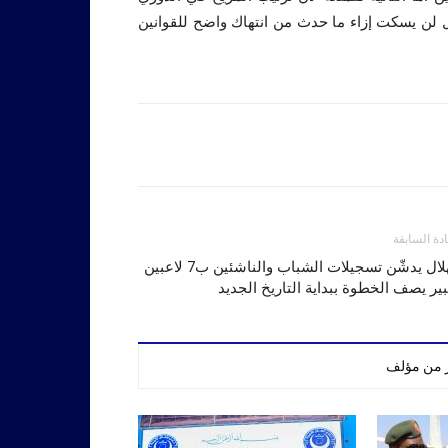
 لن يسكت إزاء ما حدث من انتهاك واضح للقوانين
ادة السابقة
الهلال يدشّن تسجيلات الشباب والناشئين ب7 لاعبين
ير يصف الخطوة ببداية التاريخ الجديد
ر من مؤلف