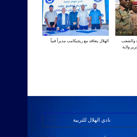
ة والشعب
الهلال يتعاقد مع ريجيكامب مديراً فنياً
ير ولاية
نادي الهلال للتربية