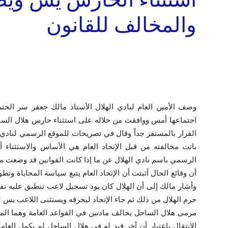
والمخالف للقانون
وصف الأمين العام لنادي الهلال الأستاذ مالك جعفر سر الختم 
اجتماعها أمس ووافقت من خلاله على استثناء حارس هلال ال
القرار بالمستفز جداً وقال في تصريحات للموقع الرسمي لنادي ال
باتت مخالفته من قبل الإتحاد العام هي الأساس والاستثناء 
الرسمي باسم نادي الهلال عن ما إذا كانت القوانين قد وضعت من ق
أن وقائع الحال أثبتت أن الإتحاد العام يتبع سياسة المحاباة وتطو
وأشار مالك إلى أن الهلال كان يود تسجيل لاعب تنطبق عليه ن
حرم الهلال من ذلك ثم جاء الإتحاد ليخرقه ويستثنى اللاعب يس
الانتقال باعتبار أن آخر قيد له في هلال الساحل لم يكمل العامي