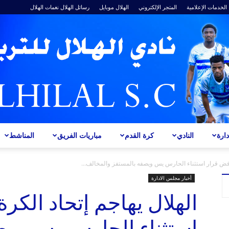
الخدمات الإعلامية
المتجر الإلكتروني
الهلال موبايل
رسائل الهلال
نغمات الهلال
ارة
النادي
كرة القدم
مباريات الفريق
المناشط
ALHILAL
يرفض قرار استثناء الحارس يس ويصفه بالمستفز والمخالف...
أخبار مجلس الادارة
الهلال يهاجم إتحاد الكر
استثناء الحارس يس ويص
S.C