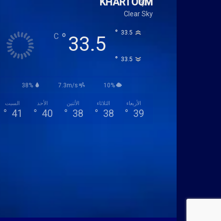
KHARTOUM
Clear Sky
°
33.5
°
C
33.5
°
33.5
38%
7.3m/s
10%
الأربعاء
الثلاثاء
الأثنين
الأحد
السبت
°
41
°
40
°
38
°
38
°
39