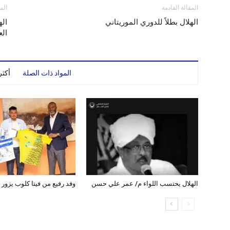
المقالة القادمة
الم
الهلال بطلاً للدوري الموريتاني
اله
الع
المواد ذات الصلة
أكث
الهلال يحتسب اللواء م/ عمر علي حسن
وفد رفيع من فيتا كلوب يزور ب