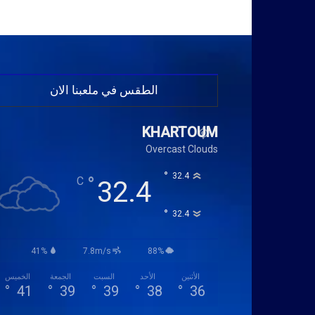
الطقس في ملعبنا الان
KHARTOUM
Overcast Clouds
°
32.4
°
C
32.4
°
32.4
41%
7.8m/s
88%
الأثنين
الأحد
السبت
الجمعة
الخميس
°
41
°
39
°
39
°
38
°
36