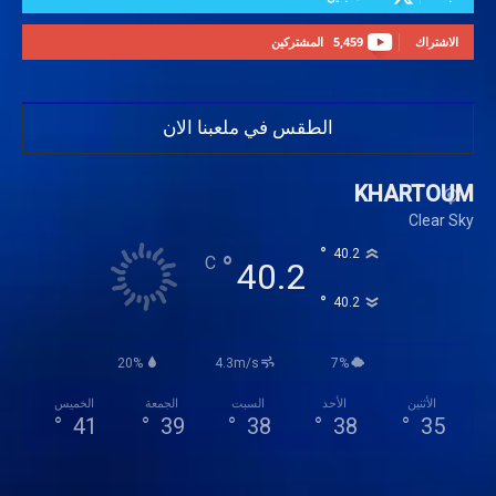
الاشتراك
5,459
المشتركين
الطقس في ملعبنا الان
KHARTOUM
Clear Sky
°
40.2
°
C
40.2
°
40.2
20%
4.3m/s
7%
الأثنين
الأحد
السبت
الجمعة
الخميس
°
41
°
39
°
38
°
38
°
35