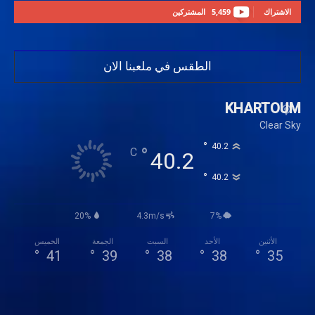
الاشتراك
5,459
المشتركين
الطقس في ملعبنا الان
KHARTOUM
Clear Sky
°
40.2
°
C
40.2
°
40.2
20%
4.3m/s
7%
الأثنين
الأحد
السبت
الجمعة
الخميس
°
41
°
39
°
38
°
38
°
35