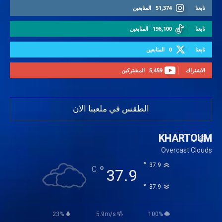
تابعنا
51,374
المتابعين
تابعنا
196,100
المتابعين
تابعنا
0
المتابعين
الاشتراك
5,459
المشتركين
الطقس في ملعبنا الان
KHARTOUM
Overcast Clouds
°
37.9
°
C
37.9
°
37.9
23%
5.9m/s
100%