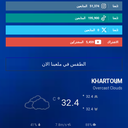
تابعنا
51,374
المتابعين
تابعنا
195,900
المتابعين
تابعنا
0
المتابعين
الاشتراك
5,459
المشتركين
الطقس في ملعبنا الان
KHARTOUM
Overcast Clouds
°
32.4
°
C
32.4
°
32.4
41%
7.8m/s
88%