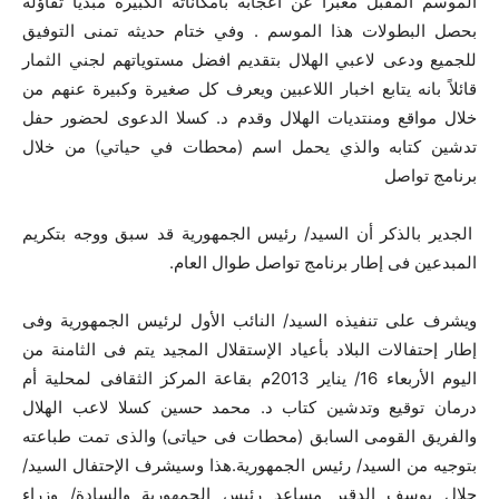
الموسم المقبل معبراً عن اعجابه بامكاناته الكبيرة مبدياً تفاؤله
بحصل البطولات هذا الموسم . وفي ختام حديثه تمنى التوفيق
للجميع ودعى لاعبي الهلال بتقديم افضل مستوياتهم لجني الثمار
قائلاً بانه يتابع اخبار اللاعبين ويعرف كل صغيرة وكبيرة عنهم من
خلال مواقع ومنتديات الهلال وقدم د. كسلا الدعوى لحضور حفل
تدشين كتابه والذي يحمل اسم (محطات في حياتي) من خلال
برنامج تواصل
الجدير بالذكر أن السيد/ رئيس الجمهورية قد سبق ووجه بتكريم
المبدعين فى إطار برنامج تواصل طوال العام.
ويشرف على تنفيذه السيد/ النائب الأول لرئيس الجمهورية وفى
إطار إحتفالات البلاد بأعياد الإستقلال المجيد يتم فى الثامنة من
اليوم الأربعاء 16/ يناير 2013م بقاعة المركز الثقافى لمحلية أم
درمان توقيع وتدشين كتاب د. محمد حسين كسلا لاعب الهلال
والفريق القومى السابق (محطات فى حياتى) والذى تمت طباعته
بتوجيه من السيد/ رئيس الجمهورية.هذا وسيشرف الإحتفال السيد/
جلال يوسف الدقير مساعد رئيس الجمهورية والسادة/ وزراء