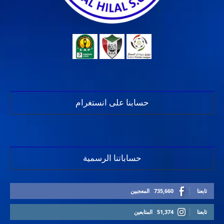
حسابنا على انستغرام
حساباتنا الرسمية
تابعنا
735,660
المعجبين
تابعنا
51,374
المتابعين