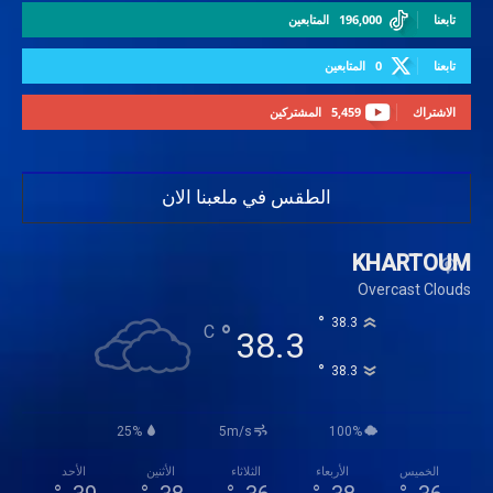
تابعنا
196,000
المتابعين
تابعنا
0
المتابعين
الاشتراك
5,459
المشتركين
الطقس في ملعبنا الان
KHARTOUM
Overcast Clouds
°
38.3
°
C
38.3
°
38.3
25%
5m/s
100%
الخميس
الأربعاء
الثلاثاء
الأثنين
الأحد