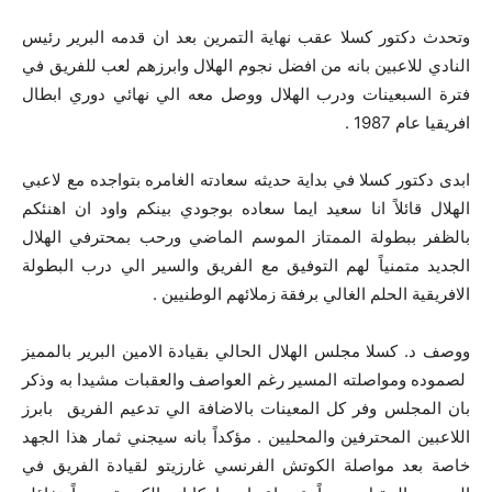
وتحدث دكتور كسلا عقب نهاية التمرين بعد ان قدمه البرير رئيس
النادي للاعبين بانه من افضل نجوم الهلال وابرزهم لعب للفريق في
فترة السبعينات ودرب الهلال ووصل معه الي نهائي دوري ابطال
افريقيا عام 1987 .
ابدى دكتور كسلا في بداية حديثه سعادته الغامره بتواجده مع لاعبي
الهلال قائلاً انا سعيد ايما سعاده بوجودي بينكم واود ان اهنئكم
بالظفر ببطولة الممتاز الموسم الماضي ورحب بمحترفي الهلال
الجديد متمنياً لهم التوفيق مع الفريق والسير الي درب البطولة
الافريقية الحلم الغالي برفقة زملائهم الوطنيين .
ووصف د. كسلا مجلس الهلال الحالي بقيادة الامين البرير بالمميز
لصموده ومواصلته المسير رغم العواصف والعقبات مشيدا به وذكر
بان المجلس وفر كل المعينات بالاضافة الي تدعيم الفريق بابرز
اللاعبين المحترفين والمحليين . مؤكداً بانه سيجني ثمار هذا الجهد
خاصة بعد مواصلة الكوتش الفرنسي غارزيتو لقيادة الفريق في