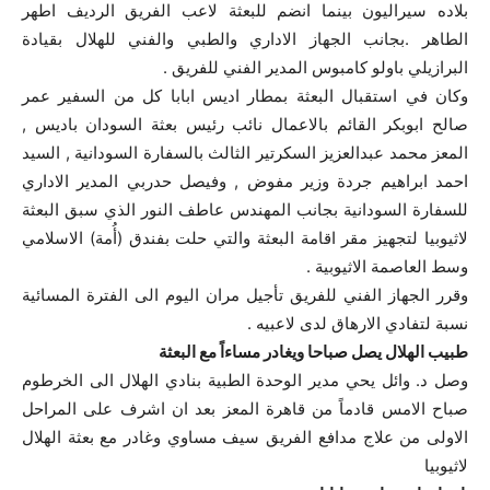
بلاده سيراليون بينما انضم للبعثة لاعب الفريق الرديف اطهر
الطاهر .بجانب الجهاز الاداري والطبي والفني للهلال بقيادة
البرازيلي باولو كامبوس المدير الفني للفريق .
وكان في استقبال البعثة بمطار اديس ابابا كل من السفير عمر
صالح ابوبكر القائم بالاعمال نائب رئيس بعثة السودان باديس ,
المعز محمد عبدالعزيز السكرتير الثالث بالسفارة السودانية , السيد
احمد ابراهيم جردة وزير مفوض , وفيصل حدربي المدير الاداري
للسفارة السودانية بجانب المهندس عاطف النور الذي سبق البعثة
لاثيوبيا لتجهيز مقر اقامة البعثة والتي حلت بفندق (أُمة) الاسلامي
وسط العاصمة الاثيوبية .
وقرر الجهاز الفني للفريق تأجيل مران اليوم الى الفترة المسائية
نسبة لتفادي الارهاق لدى لاعبيه .
طبيب الهلال يصل صباحا ويغادر مساءاً مع البعثة
وصل د. وائل يحي مدير الوحدة الطبية بنادي الهلال الى الخرطوم
صباح الامس قادماً من قاهرة المعز بعد ان اشرف على المراحل
الاولى من علاج مدافع الفريق سيف مساوي وغادر مع بعثة الهلال
لاثيوبيا