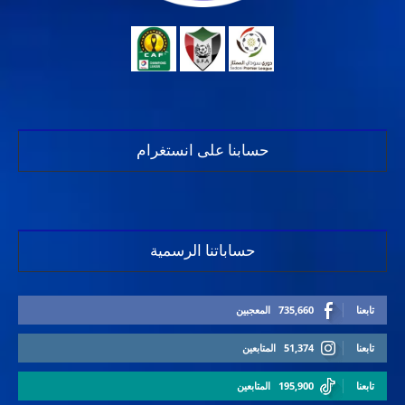
حسابنا على انستغرام
حساباتنا الرسمية
تابعنا
735,660
المعجبين
تابعنا
51,374
المتابعين
تابعنا
195,900
المتابعين