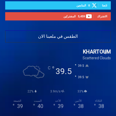
تابعنا
0
المتابعين
الاشتراك
5,459
المشتركين
الطقس في ملعبنا الان
KHARTOUM
Scattered Clouds
°
39.5
°
C
39.5
°
39.5
22%
3.9m/s
33%
الثلاثاء
الأثنين
الأحد
السبت
الجمعة
°
39
°
40
°
39
°
38
°
38