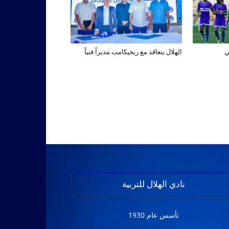
ي
الهلال يتعاقد مع ريجيكامب مديراً فنياً
نادي الهلال للتربية
تأسس عام 1930