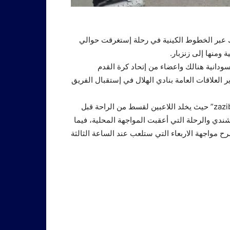
لك عبر الخطوط الكينية في رحلة إستغرقت حوالي
ودانية هنالك واعضاء من إتحاد كرة القدم
 صالح مدير العلاقات العامة بنادي الهلال في إستقبال الفريق
بعثة الهلال عقب وصولها حلت بفندق زنزبار “zazibar beach resort” حيث يخلد اللاعبين لقسط من الراحة قبل
ندي والرحلة التي أعقبت المواجهة المحلية، فيما
مواجهة الاربعاء التي ستلعب عند الساعة الثالثة