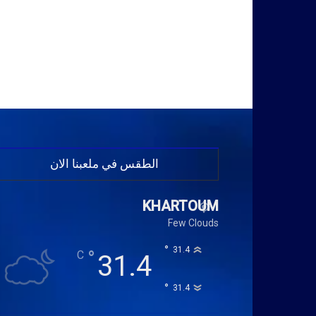
الطقس في ملعبنا الان
KHARTOUM
Few Clouds
°
31.4
°
C
31.4
°
31.4