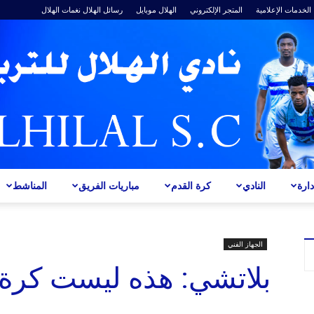
الخدمات الإعلامية
المتجر الإلكتروني
الهلال موبايل
رسائل الهلال
نغمات الهلال
ارة
النادي
كرة القدم
مباريات الفريق
المناشط
ALHILAL
الجهاز الفني
بلاتشي: هذه ليست كرة
S.C