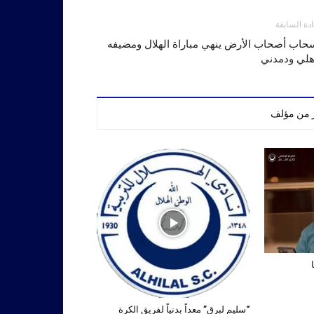
ادة السابقة
سحاب أصحاب الأرض ينهي مباراة الهلال ومضيفه
هلي ودمدني
ر من مؤلف
“سليم لبرق” معداً بدنياً لفريق الكرة