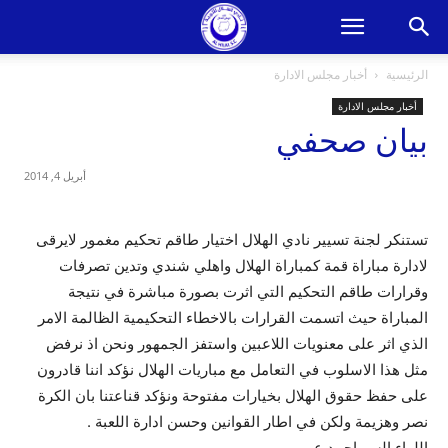
الرئيسية
أخبار مجلس الادارة
أخبار مجلس الادارة
بيان صحفي
أبريل 4, 2014
تستنكر لجنة تسيير نادي الهلال اختيار طاقم تحكيم مغمور لايرقى
لادارة مباراة قمة كمباراة الهلال واهلي شندي وتدين تصرفات
وقرارات طاقم التحكيم التي اثرت بصورة مباشرة في نتيجة
المباراة حيث اتسمت القرارات بالاخطاء التحكيمية الظالمة الامر
الذي اثر على معنويات اللاعبين واستفز الجمهور ونحن اذ نرفض
مثل هذا الاسلوب في التعامل مع مباريات الهلال نؤكد اننا قادرون
على حفظ حقوق الهلال بخيارات مفتوحة ونؤكد قناعتنا بان الكرة
نصر وهزيمة ولكن في اطار القوانين وحسن ادارة اللعبة .
اللواء السر احمد عمر