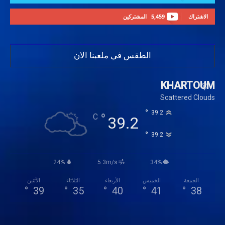
الاشتراك
5,459
المشتركين
الطقس في ملعبنا الان
KHARTOUM
Scattered Clouds
°
39.2
°
C
39.2
°
39.2
24%
5.3m/s
34%
الجمعة
الخميس
الأربعاء
الثلاثاء
الأثنين
°
39
°
35
°
40
°
41
°
38