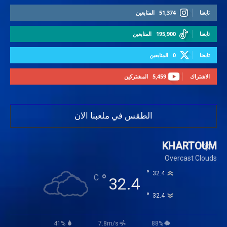
تابعنا
51,374
المتابعين
تابعنا
195,900
المتابعين
تابعنا
0
المتابعين
الاشتراك
5,459
المشتركين
الطقس في ملعبنا الان
KHARTOUM
Overcast Clouds
°
32.4
°
C
32.4
°
32.4
41%
7.8m/s
88%