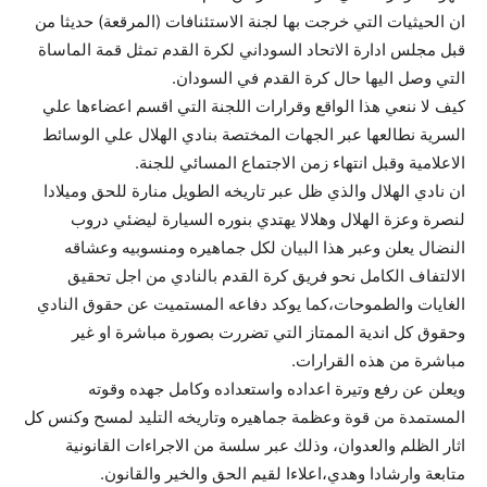
ان الحيثيات التي خرجت بها لجنة الاستئنافات (المرقعة) حديثا من
قبل مجلس ادارة الاتحاد السوداني لكرة القدم تمثل قمة الماساة
التي وصل اليها حال كرة القدم في السودان.
كيف لا ننعي هذا الواقع وقرارات اللجنة التي اقسم اعضاءها علي
السرية نطالعها عبر الجهات المختصة بنادي الهلال علي الوسائط
الاعلامية وقبل انتهاء زمن الاجتماع المسائي للجنة.
ان نادي الهلال والذي ظل عبر تاريخه الطويل منارة للحق وميلادا
لنصرة وعزة الهلال وهلالا يهتدي بنوره السيارة ليضئي دروب
النضال يعلن وعبر هذا البيان لكل جماهيره ومنسوبيه وعشاقه
الالتفاف الكامل نحو فريق كرة القدم بالنادي من اجل تحقيق
الغايات والطموحات،كما يوكد دفاعه المستميت عن حقوق النادي
وحقوق كل اندية الممتاز التي تضررت بصورة مباشرة او غير
مباشرة من هذه القرارات.
ويعلن عن رفع وتيرة اعداده واستعداده وكامل جهده وقوته
المستمدة من قوة وعظمة جماهيره وتاريخه التليد لمسح وكنس كل
اثار الظلم والعدوان، وذلك عبر سلسة من الاجراءات القانونية
متابعة وارشادا وهدي،اعلاءا لقيم الحق والخير والقانون.