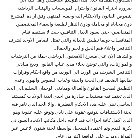
ضرورة احترام القانون واحترام الموسسات والهئيات الرياضية
لنصوص القانون والاحتكام اليه وجعله المنتهي وفق ارادة المشرع
دون محاباة او مجاملة ودون النظر لطبيعة واسماء المختصمين
المتقاضين، حتي يسود العدل التنافس،حيث لا يستقيم قيام
المنافسات دونما تطبيق للعدالة والتي تمثل الضامن الاوحد لشرف
التنافس واعلاء قيم الحق والخير والجمال.
والشاهد الان علي مسرح اللامعقول الرياضي جملة من الترضيات
والموازنات، والتي توضح بجلاء مدي غياب القانون وذبح مبادئي
التنافس الشريف من الوريد الي الوريد، من واقع احكام وقرارات
طابعها الضعف في الحجة والبينة وغياب النصوص والهوي وعدم
التطبيق لصحيح القانون والعدالة ومبادئي الوجدان السليم.الي الحد
الذي تعتمد فيه مستندات صادرة من احدي اندية الولايات كمستند
اساسي تبني عليه هذه الاحكام الفطيرة ، والا الحد الذي تامر فيه
لجنة الاستئنافات بتوقيع عقوبة علي نادي وتوقع عليه عقوبة وهو
الذي اكمل كافة اجراءات قيد لاعبه داخل مكاتب الاتحاد السوداني
لكرة القدم وتم اعتماد التسجيل بواسطة لجنة شئون الاعبين غير
الهواة ، ومرت علي الواقعة اكثر من عام.