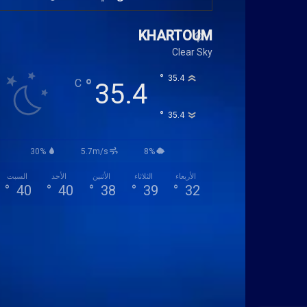
KHARTOUM
Clear Sky
°
35.4
°
C
35.4
°
35.4
30%
5.7m/s
8%
الأربعاء
الثلاثاء
الأثنين
الأحد
السبت
°
40
°
40
°
38
°
39
°
32