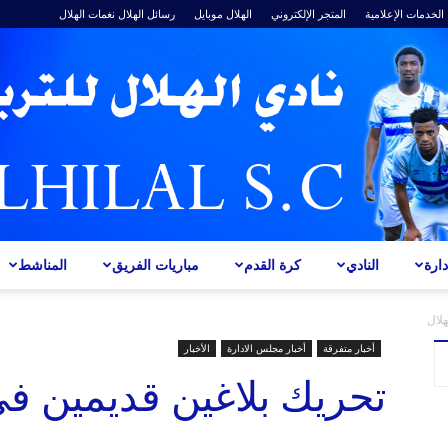
الخدمات الإعلامية
المتجر الإلكتروني
الهلال موبايل
رسائل الهلال
نغمات الهلال
ارة
النادي
كرة القدم
مباريات الفريق
المناشط
ALHILAL
هلال
أخبار متفرقة
أخبار مجلس الادارة
الأخبار
تحريك بلاغين قديمين في
S.C