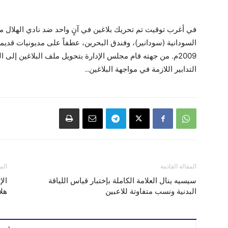
في أغرب توقيت تم تحريك بلاغين في آنٍ واحد ضد نادي الهلال 
السودانية (سودانير)، وفندق البحرين، عطفاً على مديونيات قدي
2009م. من جهته قام مجلس الإدارة بتحويل ملف البلاغين إلى ال
التدابير اللازمة في مواجهة البلاغين..
المقالة القادمة
الم
سيسيه ينال العلامة الكاملة بإختبار قياس اللياقة
الإ
البدنية ونسب متفاوتة للاعبين
هلا