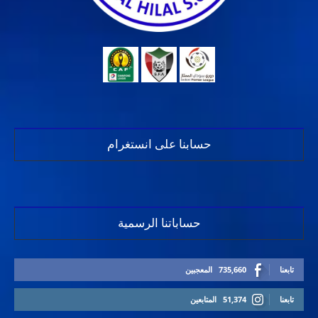
حسابنا على انستغرام
حساباتنا الرسمية
تابعنا
735,660
المعجبين
تابعنا
51,374
المتابعين