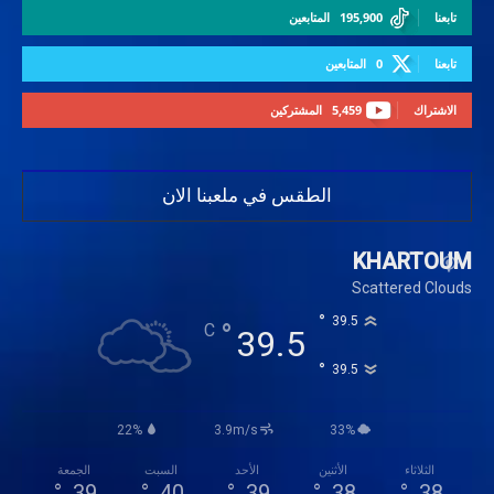
تابعنا
195,900
المتابعين
تابعنا
0
المتابعين
الاشتراك
5,459
المشتركين
الطقس في ملعبنا الان
KHARTOUM
Scattered Clouds
°
39.5
°
C
39.5
°
39.5
22%
3.9m/s
33%
الثلاثاء
الأثنين
الأحد
السبت
الجمعة
°
39
°
40
°
39
°
38
°
38