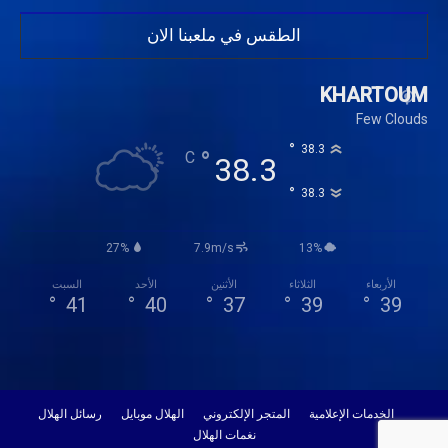
الطقس في ملعبنا الان
KHARTOUM
Few Clouds
°
38.3
°
C
38.3
°
38.3
27%
7.9m/s
13%
الأربعاء
الثلاثاء
الأثنين
الأحد
السبت
°
41
°
40
°
37
°
39
°
39
الخدمات الإعلامية
المتجر الإلكتروني
الهلال موبايل
رسائل الهلال
نغمات الهلال