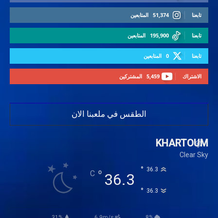
تابعنا
51,374
المتابعين
تابعنا
195,900
المتابعين
تابعنا
0
المتابعين
الاشتراك
5,459
المشتركين
الطقس في ملعبنا الان
KHARTOUM
Clear Sky
°
36.3
°
C
36.3
°
36.3
31%
6.9m/s
8%