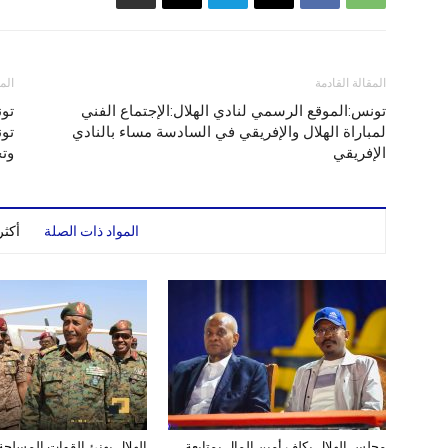
المقالة القادمة
الم
تونس:الموقع الرسمي لنادي الهلال:الإجتماع الفني
تون
لمباراة الهلال والإفريقي في السادسة مساء بالنادي
تون
الإفريقي
وت
المواد ذات الصلة
أكث
مجلس الهلال يكلف أمين المال بمتابعة
الهلال يهنئ القوات المسلح