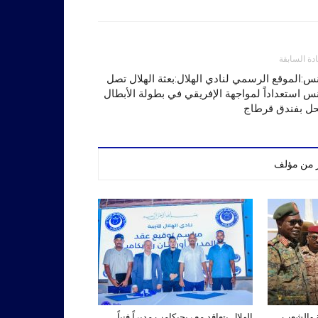
ادة السابقة
س:الموقع الرسمي لنادي الهلال:بعثة الهلال تصل
س استعداداً لمواجهة الإفريقي في بطولة الأبطال
حل بفندق قرطاج
ر من مؤلف
ة والشعب
الهلال يتعاقد مع ريجيكامب مديراً فنياً