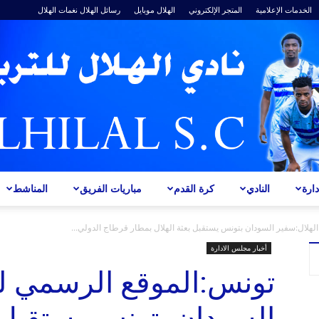
الخدمات الإعلامية
المتجر الإلكتروني
الهلال موبايل
رسائل الهلال
نغمات الهلال
ارة
النادي
كرة القدم
مباريات الفريق
المناشط
ALHILAL
لهلال:سفير السودان بتونس يستقبل بعثة الهلال بمطار قرطاج الدولي...
أخبار مجلس الادارة
تونس:الموقع الرسمي لن
السودان بتونس يستقبل ب
S.C