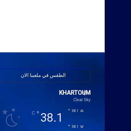
الطقس في ملعبنا الان
KHARTOUM
Clear Sky
°
38.1
°
C
38.1
°
38.1