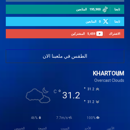
تابعنا
195,900
المتابعين
تابعنا
0
المتابعين
الاشتراك
5,459
المشتركين
الطقس في ملعبنا الان
KHARTOUM
Overcast Clouds
°
31.2
°
C
31.2
°
31.2
46%
7.7m/s
100%
الأثنين
الأحد
السبت
الجمعة
الخميس