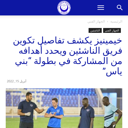
الرئيسية
الجهاز الفني
الجهاز الفني
الناشئين
خيمينيز يكشف تفاصيل تكوين
فريق الناشئين ويحدد أهدافه
من المشاركة في بطولة “بني
ياس”
أبريل 15, 2022