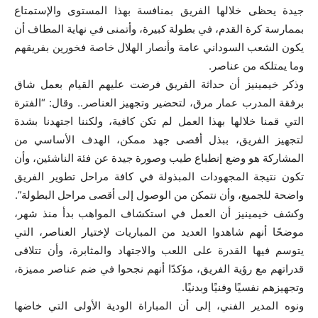
جيدة يحظى خلالها الفريق بمنافسة بهذا المستوى والإستمتاع
بممارسة كرة القدم، في بطولة كبيرة، وأتمنى في نهاية المطاف أن
يكون الشعب السوداني عامة وأنصار الهلال خاصة فخورين بفريقهم
وما يمتلكه من عناصر.
وذكر خيمينيز أن حداثة الفريق فرضت عليهم القيام بعمل شاق
برفقة المدرب عمار مرق، لتحضير وتجهيز العناصر.. وقال: “الفترة
التي قمنا خلالها بهذا العمل لم تكن كافية، ولكننا اجتهدنا بشدة
لتجهيز الفريق، ببذل أقصى جهد ممكن، الهدف الأساسي من
المشاركة هو وضع إنطباع طيب وصورة جيدة عن فئة الناشئين، وأن
تكون نتيجة المجهودات المبذولة في كافة مراحل تطوير الفريق
واضحة للجميع، وأن نتمكن من الوصول إلى أقصى مراحل البطولة”.
وكشف خيمينيز أن العمل في استكشاف المواهب بدأ منذ شهر،
موضحًا أنهم شاهدوا العديد من المباريات لإختيار العناصر، التي
يتوسم فيها القدرة على اللعب والاجتهاد والمثابرة، وأن تتلاقى
قدراتهم مع رؤية الفريق، مؤكدًا أنهم نجحوا في ضم عناصر مميزة،
وتجهيزهم نفسيًا وفنيًا وبدنيًا.
ونوه المدير الفني، إلى أن المباراة الودية الأولى التي خاضها