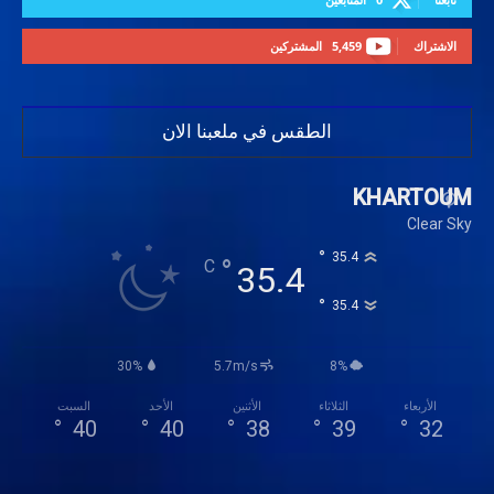
الاشتراك
5,459
المشتركين
الطقس في ملعبنا الان
KHARTOUM
Clear Sky
°
35.4
°
C
35.4
°
35.4
30%
5.7m/s
8%
الأربعاء
الثلاثاء
الأثنين
الأحد
السبت
°
40
°
40
°
38
°
39
°
32