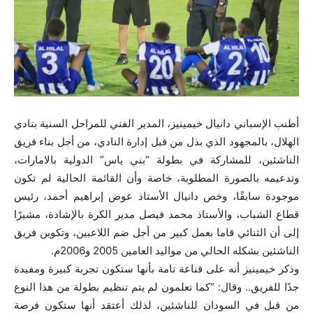
أطنب الإسباني دانيال خيمينيز، المدير الفني للمراحل السنية بنادي
الهلال، بالمجهود الذي بذل من قبل إدارة النادي، من أجل بناء فريق
الناشئين، للمشاركة في بطولة “بني ياس” الدولية بالامارات،
وتدعيمه بالصورة المطلوبة، خاصة وأن القائمة الحالية لم تكون
موجودة سابقًا، وخص دانيال الأستاذ عوض إبراهيم أحمد، رئيس
قطاع الشباب، والأستاذ محمد فيصل مدير الكرة بالإشادة، مشيرًا
إلى أن الثنائي قاما بعمل كبير من أجل ضم اللاعبين، وتكوين فريق
الناشئين بشكله الحالي من مواليد العامين 2005 و2006م.
وذكر خيمينيز أنه على قناعة تامة بأنها ستكون تجربة كبيرة ومفيدة
جدًا للفريق.. وقال: “كما تعلمون لم يتم تنظيم بطولة من هذا النوع
من قبل في السودان للناشئين، لذلك أعتقد أنها ستكون فرصة