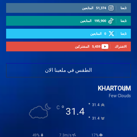
تابعنا
51,374
المتابعين
تابعنا
195,900
المتابعين
تابعنا
0
المتابعين
الاشتراك
5,459
المشتركين
الطقس في ملعبنا الان
KHARTOUM
Few Clouds
°
31.4
°
C
31.4
°
31.4
49%
7.3m/s
17%