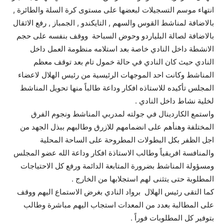
انتهاء موسم التسجيلات لبعضها على مستوى كرة السلة والطائرة ,
بالاضافة لمناشط القوس والسهم , التايكندو , الجمباز , رفع الاثقال
بالاضافة لصالة البلياردو وحوض السباحة ووقف بنفسه على حجم
الانشطة داخل النادي خاصة بعد استلامه منظومة العمل داخل
النادي حيث كان النادي في حالة خمول تام بعد توقف معظم
المناشط وكانت احد الموجهات الرئيسية من رئيس الهلال لاعضاء
المجلس تأكيده للاستاذه افكار وداعة طالباً منها تحويل المناشط
لخلية نشاط داخل النادي .
واستمع الكاردينال في جولته لمدربي المناشط ونجوم الفرق
المختلفة وهنأهم على انضمامهم للازرق وطالبهم ببذل الجهد من
اجل الظفر بكل البطولات المطروحة على الساحة المحلية
والمنافسة افريقياً وطالب الاستاذة افكار وداعة الله عضو المجلس
ومسؤولة المناشط بضرورة المتابعة الدائمة ورفع كل الاحتياجات
المطلوبة حتى يتثنى لهم استجلابها من الخارج .
كما التقى رئيس الهلال برواد النادي بغرض الاستماع اليهم ووقف
على المطالبة بعدد من المعدات استجاب اليهم مباشرة وطالب
بتوفير كل المطلوبات فوراً .