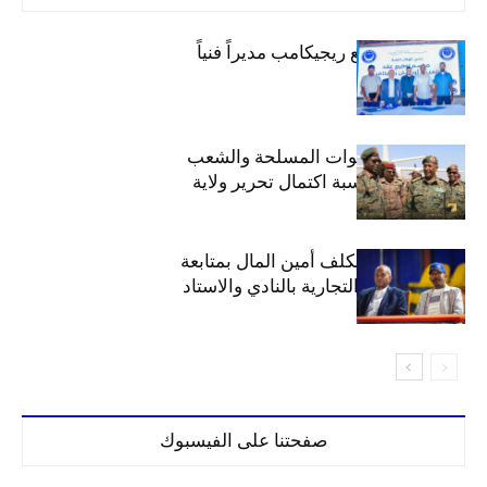
الهلال يتعاقد مع ريجيكامب مديراً فنياً
الهلال يهنئ القوات المسلحة والشعب
السوداني بمناسبة اكتمال تحرير ولاية
الخرطوم
مجلس الهلال يكلف أمين المال بمتابعة
ملف المحلات التجارية بالنادي والاستاد
صفحتنا على الفيسبوك