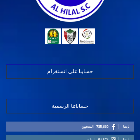
حسابنا على انستغرام
حساباتنا الرسمية
تابعنا
735,660
المعجبين
تابعنا
51,374
المتابعين