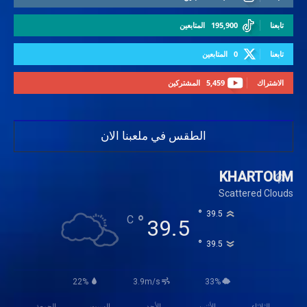
تابعنا
195,900
المتابعين
تابعنا
0
المتابعين
الاشتراك
5,459
المشتركين
الطقس في ملعبنا الان
KHARTOUM
Scattered Clouds
°
39.5
°
C
39.5
°
39.5
22%
3.9m/s
33%
الثلاثاء
الأثنين
الأحد
السبت
الجمعة