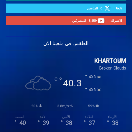
تابعنا
0
المتابعين
الاشتراك
5,459
المشتركين
الطقس في ملعبنا الان
KHARTOUM
Broken Clouds
°
40.3
°
C
40.3
°
40.3
20%
3.8m/s
59%
الأربعاء
الثلاثاء
الأثنين
الأحد
السبت
°
40
°
39
°
38
°
37
°
38