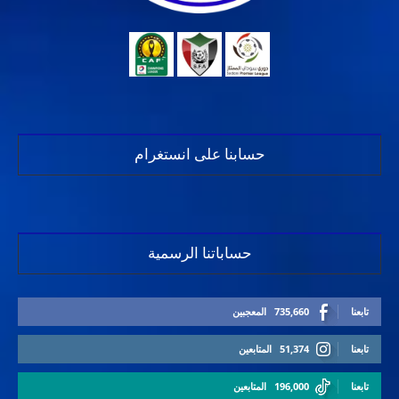
حسابنا على انستغرام
حساباتنا الرسمية
تابعنا
735,660
المعجبين
تابعنا
51,374
المتابعين
تابعنا
196,000
المتابعين