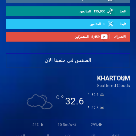
تابعنا
195,900
المتابعين
تابعنا
0
المتابعين
الاشتراك
5,459
المشتركين
الطقس في ملعبنا الان
KHARTOUM
Scattered Clouds
°
32.6
°
C
32.6
°
32.6
44%
10.5m/s
29%
الثلاثاء
الأثنين
الأحد
السبت
الجمعة