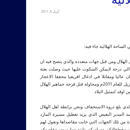
أبريل 6, 2011
الساحة الهلالية جاء فيه:
ي الهلال ومن قبل جهات متعدده والذي يتضح فيه ان
 الي درجة لايمكن السكوت عليها حيث وصلت بعثة
عاليا ومقاتلا في ادغال افريقيا محققا الاعجاز
والانجاز وتابع كل الاهله وصول البعثة فجر الثلاثاء الخامس من ابريل للعام 2011م ومحاولة قتل فرحة جماهير الهلال
وفد لتمثيل البلاد
لذي بلغ ذروة الاستخفاف ونحن برابطة اهل الهلال
صد المدبر البغيض الذي يريد تعطيل مسيرة المارد
دة من تلك الجهات التي خابت مقاصداها ونقول لهم
فت مخططاتكم ومراميكم وانتم تمارسون مقاصدكم