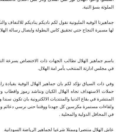
الملوثة بسؤ النية.
جماهيرنا الوفيه المليونية نقول لكم ناديكم يناديكم للالتفاف و
لها مسيرة النجاح حتي تحقيق كاس البطولة وايصال رسالة الهلال 
باسم جماهير الهلال نطالب الجهات ذات الاختصاص بسرعة الت
في مجلس ادارتة المنتخب بأمر امة الهلال.
وفي ذات السياق نؤكد لكم بان جماهير الهلال الوفية بقيادة را
حملات الاستهداف تجاه الهلال الكيان ونناشد رموز واقطاب وجما
المنتشرة في بقاع الدنيا والمنتديات الالكترونية بان تكون سند
ولقاءات مستمرة مكرسين كل جهدنا ووقتنا حتى نرسي دعائم ورسا
في المحافل الدولية والمحلية .
عاش الهلال منتصرا وممثلا شرعيا لجماهير الرياضة السودانية