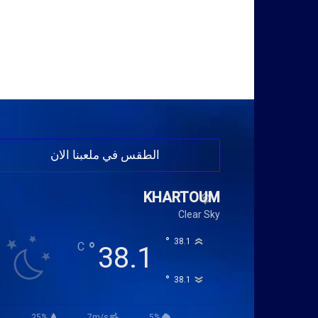
الطقس في ملعبنا الان
KHARTOUM
Clear Sky
°
38.1
°
C
38.1
°
38.1
25%
7m/s
5%