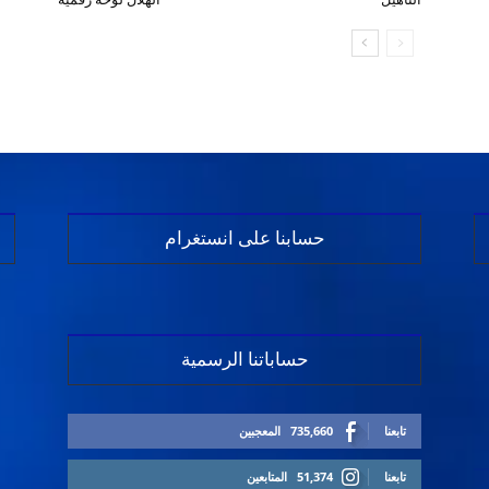
حسابنا على انستغرام
حساباتنا الرسمية
تابعنا
735,660
المعجبين
تابعنا
51,374
المتابعين