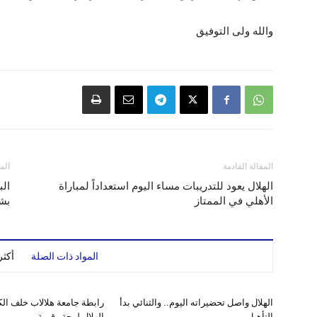
والله ولى التوفيق
المقالة القادمة
الم
الهلال يعود للتدريبات مساء اليوم استعداداً لمباراة
الب
الأهلي في الممتاز
بشأ
المواد ذات الصلة
أكث
الهلال واصل تحضيراته اليوم.. والثنائي بدأ
رابطة جامعة هلالاب خلف الك
التأهيل
الهلال لوحة رقمية