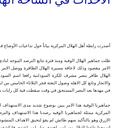
أصدرت رابطة أهل الهلال المركزية بياناً حول تداعيات الأوضاع في 
ظلت جماهير الهلال الوفية ومنذ فترة تتابع الترصد الموجه لناد
الامر مقصود وذلك لاعاقة مسيرة الهلال الظافرة ووصل الامر
الهلال ظافر بنصر مشرف للكرة السودلنية رافعا اسم السودان 
في مهدها بعد النصر المستحق في وقت سقطت فية كل رايات من ا
جماهيرنا الوفية هذا الامر يبين بوضوح شديد مدى الاستهداف ا
المركزية ممثلة لجماهيرنا الوفيه رصدنا هذا الاستهداف والتر
الازرق وهو بالتأكيد سهم طائش لم يقوَ لتحيق الاهداف المنشو
اسمعوا واعوا الهلال نور لمن اهتدى ونار لمن اعتدى فانكش