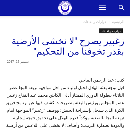
الرئيسية
حوارات و لقاءات
حوارات و لقاءات
زغبير يصرح "لا نخشى الأرضية
بقدر تخوفنا من التحكيم"
سبتمبر 25, 2017
كتب: عبد الرحمن الماحي
قبل توجه بعثة الهلال لجبل اولياء من اجل مواجهة تريعة البجا عصر
الثلاثاء ببطولة الدوري الممتاز أدلى الكابتن محمد عبد الفتاح زغبير
عضو المجلس ورئيس البعثة بتصريحات كشف فيها عن برنامج فريق
الكرة الذي سيحل بإستراحة الجيش؛ ووصف “زغبير” المواجهة امام
تريعة البجا بالصعبة مؤكداً قدرة الهلال على تحقيق نتيجة إيجابية
والعودة لصدارة الترتيب؛ وأضاف: لا نخشى على اللاعبين من أرضية