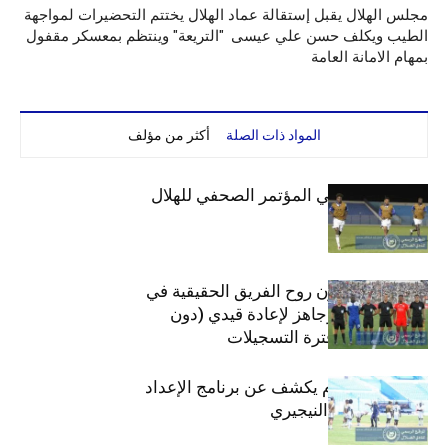
مجلس الهلال يقبل إستقالة عماد
الهلال يختتم التحضيرات لمواجهة
الطيب ويكلف حسن علي عيسى
"التريعة" وينتظم بمعسكر مقفول
بمهام الامانة العامة
المواد ذات الصلة
أكثر من مؤلف
صدقي وبشة في المؤتمر الصحفي للهلال
بوي: ستشاهدون روح الفريق الحقيقية في
المجموعات.. وجاهز لإعادة قيدي (دون
شروط) خلال فترة التسجيلات
صلاح محمد آدم يكشف عن برنامج الإعداد
لمواجهة إنيمبا النيجيري