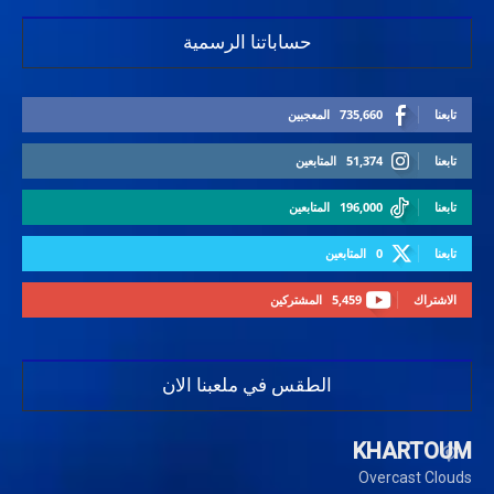
حساباتنا الرسمية
تابعنا
735,660
المعجبين
تابعنا
51,374
المتابعين
تابعنا
196,000
المتابعين
تابعنا
0
المتابعين
الاشتراك
5,459
المشتركين
الطقس في ملعبنا الان
KHARTOUM
Overcast Clouds