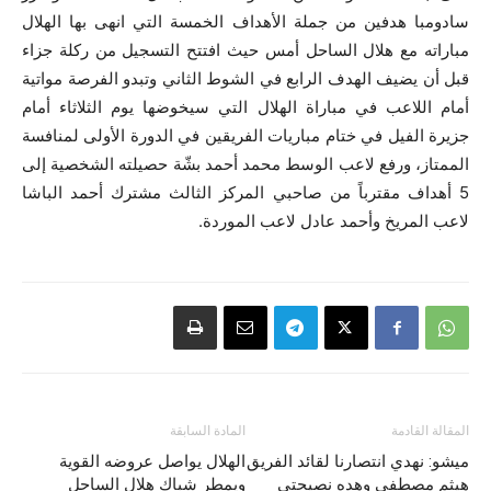
سادومبا هدفين من جملة الأهداف الخمسة التي انهى بها الهلال
مباراته مع هلال الساحل أمس حيث افتتح التسجيل من ركلة جزاء
قبل أن يضيف الهدف الرابع في الشوط الثاني وتبدو الفرصة مواتية
أمام اللاعب في مباراة الهلال التي سيخوضها يوم الثلاثاء أمام
جزيرة الفيل في ختام مباريات الفريقين في الدورة الأولى لمنافسة
الممتاز، ورفع لاعب الوسط محمد أحمد بشّة حصيلته الشخصية إلى
5 أهداف مقترباً من صاحبي المركز الثالث مشترك أحمد الباشا
لاعب المريخ وأحمد عادل لاعب الموردة.
المقالة القادمة
المادة السابقة
ميشو: نهدي انتصارنا لقائد الفريق
الهلال يواصل عروضه القوية
هيثم مصطفى وهده نصيحتي
ويمطر شباك هلال الساحل