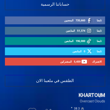
حساباتنا الرسمية
تابعنا
735,660
المعجبين
تابعنا
51,374
المتابعين
تابعنا
196,000
المتابعين
تابعنا
0
المتابعين
الاشتراك
5,459
المشتركين
الطقس في ملعبنا الان
KHARTOUM
Overcast Clouds
°
38.3