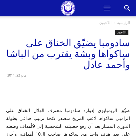
الرئيسية
اللاعبون
اللاعبون
سادومبا يضيّق الخناق على
ساكواها وبشة يقترب من الباشا
وأحمد عادل
مايو 22, 2011
ضيّق الزيمبابوي إدوارد سادومبا محترف الهلال الخناق على
الزامبي ساكواها لاعب المريخ متصدر لائحة ترتيب هدافي بطولة
الدوري الممتاز بعد أن رفع حصيلته الشخصية إلى 9أهداف وضعته
على بعد هدف واحد من ساكواها صاحب ال10 أهداف، وأحرز