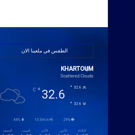
الطقس في ملعبنا الان
KHARTOUM
Scattered Clouds
°
32.6
°
C
32.6
°
32.6
44%
10.5m/s
29%
الثلاثاء
الأثنين
الأحد
السبت
الجمعة