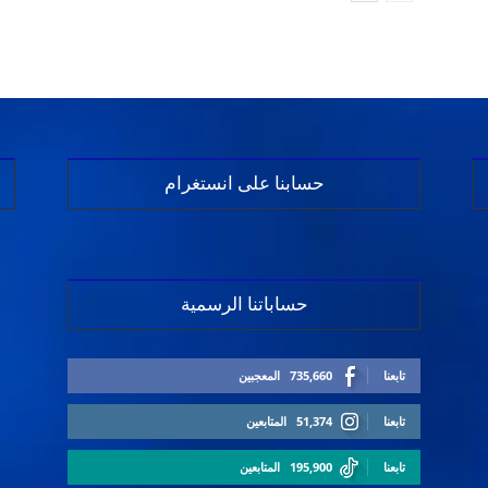
حسابنا على انستغرام
حساباتنا الرسمية
تابعنا
735,660
المعجبين
تابعنا
51,374
المتابعين
تابعنا
195,900
المتابعين