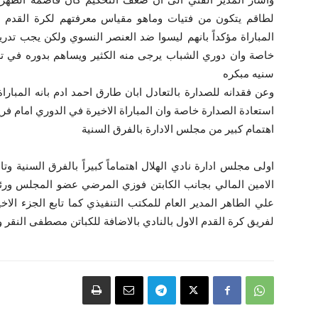
لطاقم يتكون من فتيات وماهو مقياس معرفتهم لكرة القدم مش
المباراة مؤكداً بانهم ليسوا ضد العنصر النسوي ولكن يجب تدري
خاصة وان دوري الشباب يرجى منه الكثير ويساهم بدوره في تطو
سنيه مبكره
وعن فقدانه للصدارة بالتعادل ابان طارق احمد ادم بانه المبار
استعادة الصدارة خاصة وان المباراة الاخيرة في الدوري امام فري
اهتمام كبير من مجلس الادارة بالفرق السنية
اولى مجلس ادارة نادي الهلال اهتماماً كبيراً بالفرق السنية وتا
الامين المالي بجانب الكابتن فوزي المرضي عضو المجلس ور
علي الطاهر المدير العام للمكتب التنفيذي كما تابع الجزء ال
لفريق كرة القدم الاول بالنادي بالاضافة للكباتن مصطفى النقر 