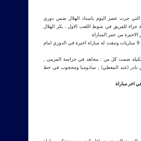
التعادل امام الهلال 1/1 في المباراة التي جرت عصر اليوم باستاد الهلال ضمن دوري
ة جزاء للفريق في شوط اللعب الاول . بكر الهلال
الاخيرة من عمر المباراة
ليفقد الهلال الصدارة ويتراجع للمركز الثاني برصيد 19 نقطة من 9 مباريات وتبقت له مباراة اخيرة في الدوري امام
تشكيلة ضمت كل من : مجاهد في حراسة المرمى ,
رق نادر (عبد المعطي) , سادومبا ومحجوب في خط
ي اخر مباراة
بالنسبة للفريق وتساءل كيف يسند تحكيم مباراة