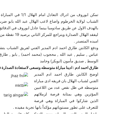
تمكن ابوروف من ادراك 
الشباب لولاية الخرطوم واضاع لاعب الهلال عبد الله بابو ضرب
بالهدف الاول عن طريق سادومبا بينما عادل ابوروف في الدقائق 
امبده المتصدر .
ودفع الكابتن طارق احمد ادم المدير الفني لفريق الشباب ب
عباس , سليم , عبد الله , محجوب (محمد احمد) , بابو , طا
الوسط , صديق مأمون (ابوبكر) وحامد
طارق احمد ادم : ادينا مباراة متوسطه ونسعى لاستعادة الصدارة ف
اوضح الكابتن طارق احمد ادم المدير
الفني لشباب الهلال بان فريقه ادى مباراة
متوسطه في ظل نقص عدد من اللاعبين
المؤثرين وهي بمثابة فرصة لزملائهم
الذين شاركوا في المباراة وهي فرصة
للتعرف على تطور مستوياتهم مؤكداً بانها تجربة مفيده .
واشار المدير الفني الى ان ضعف التحكيم كان قاصمة الظهر 