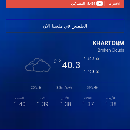
الاشتراك
5,459
المشتركين
الطقس في ملعبنا الان
KHARTOUM
Broken Clouds
°
40.3
°
C
40.3
°
40.3
20%
3.8m/s
59%
الأربعاء
الثلاثاء
الأثنين
الأحد
السبت
°
40
°
39
°
38
°
37
°
38