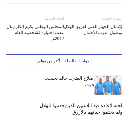
المقالة القادمة
المادة السابقة
إكتمال الجهاز الفني لفريق الهلال
المجلس الوطني يكرم الكاردينال
بوصول مدرب الأحمال
عقب إختياره كشخصية العام
2017م
المواد ذات الصلة
أكثر من مؤلف
الهلال يعيد قيد صلاح الضي.. خالد بخيت..
جوليت وعمر بخيت
لجنة لإعادة قيد اللاعبين الذين قدموا للهلال
ولم يختموا حياتهم بالأزرق