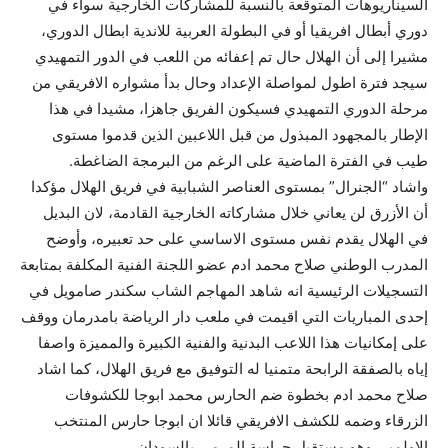
السيناريوهات المتوقعة بالنسبة للمشاركات الخارجية سواء في
دوري أبطال افريقيا أو في البطولة العربية للاندية ابطال الدوري،
مشيرا إلى أن الهلال حال تم إعفائه من اللعب في الدور التمهيدي
سيجد فترة اطول لمواصلة الإعداد وحال بدأ مشواره الافريقي من
مرحلة الدوري التمهيدي فسيكون الفريق جاهزا، مشيدا في هذا
الإطار بالمجهود المبذول من قبل اللاعبين الذين قدموا مستوى
طيب في الفترة الماضية على الرغم من البرمجة الضاغطة.
واشاد “الجنرال” بمستوى العناصر الشبابية في فريق الهلال مؤكدا
أن الأزرق لن يعاني خلال مشاركاته الخارجية القادمة، لان البديل
في الهلال يقدم نفس مستوى الاساسي على حد تعبيره، وأوضح
المدرب الوطني صلاح محمد ادم عضو اللجنة الفنية المكلفة بمتابعة
التسجيلات الرئيسية انه شاهد المهاجم الشاب سكندر صامويل في
إحدى المباريات التي اقيمت في ملعب دار الرياضة بامدرمان ووقف
على إمكانيات هذا اللاعب البدنية والفنية الكبيرة والمميزة واصفا
إياه بالصفقة الرابحة متمنيا له التوفيق مع فريق الهلال، كما اشاد
صلاح محمد ادم بخطوة ضم الحارس محمد ابوجا للكشوفات
الزرقاء وضمه للكشف الافريقي قائلا ان ابوجا حارس المنتخب
الاولمبي وهو مستقبل حراسة المرمى بالسودان.