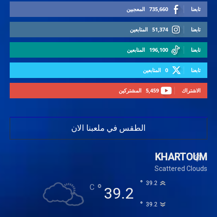
تابعنا
735,660
المعجبين
تابعنا
51,374
المتابعين
تابعنا
196,100
المتابعين
تابعنا
0
المتابعين
الاشتراك
5,459
المشتركين
الطقس في ملعبنا الان
KHARTOUM
Scattered Clouds
°
39.2
°
C
39.2
°
39.2