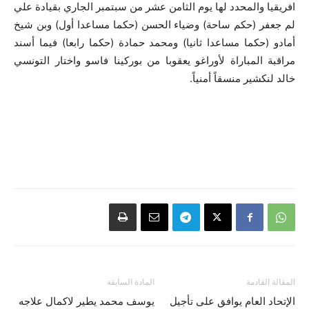
افريقيا والمحدد لها يوم الثامن عشر من سبتمبر الجاري بقيادة علي
لم جعفر (حكم ساحة) وضياء الحسن (حكما مساعدا أول) وبن شيخ
أمادو (حكما مساعدا ثانيا) ومحمد حمادة (حكما رابعا) فيما أسند
مراقبة المباراة لأوراغو يعقوبا من بوركينا فاسو واختار التونسي
خالد لنكشير منسقاً أمنياً.
المقالة القادمة
المادة السابقة
الإتحاد العام يوافق على تأجيل
يوسف محمد يطير لاكمال علاجه