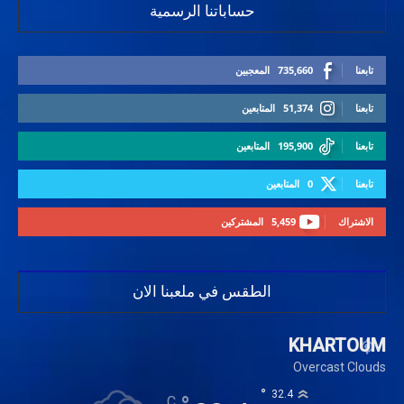
حساباتنا الرسمية
تابعنا
735,660
المعجبين
تابعنا
51,374
المتابعين
تابعنا
195,900
المتابعين
تابعنا
0
المتابعين
الاشتراك
5,459
المشتركين
الطقس في ملعبنا الان
KHARTOUM
Overcast Clouds
°
32.4
C