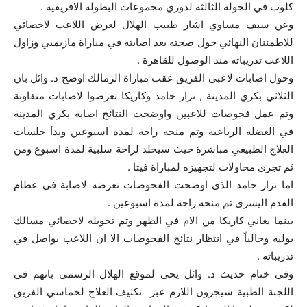
كلوب في الجولة الثالثة لدوري مجموعات البطولة الافريقية .
وعن سيف مساوي اشار طبيب الهلال لعرض اللاعب لاخصائي
للاطمئنان النهائي حول صحته بعد اصابته في مباراة مازيمبي وزاول
اللاعب تدريباته منذ الوصول للقاهرة .
وحول اصابات لاعبي الفريق عقب مباراة الزمالك اوضح د. وائل بان
الثلاثي بكري المدينة , نزار حامد وكاريكا تعرضوا لاصابات متفاوتة
وتم عمل فحوصات للاعبين واوضحت النتائج اصابة بكري المدينة
في العضلة الرباعية وتم منحه راحة لمدة اسبوعين وبدأ جلسات
العلاج الطبيعي مباشرة حيث سيخلد لراحة سلبية لمدة اسبوع ومن
ثم تجري محاولات لتجهيزه لمباراة فيتا .
اما نزار حامد الذي اوضحت الفحوصات تعرضه لاصابة في عظام
القدم اليسرى تم منحه راحة لمدة اسبوعين .
بينما يعاني كاريكا من الام في الظهر وتم تحويله لاخصائي مسالك
بوليه وحالياً في انتظار نتائج الفحوصات الا ان اللاعب يواصل في
تدريباته .
وفي ختام حديث د. وائل يحي لموقع الهلال الرسمي بانهم في
اللجنة الطبية سيجرون اللازم عبر تكثيف العلاج لخماسي الفريق