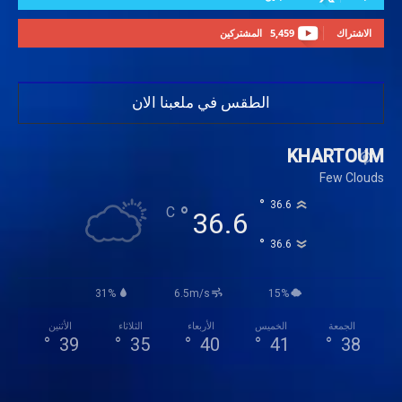
الاشتراك
5,459
المشتركين
الطقس في ملعبنا الان
KHARTOUM
Few Clouds
°
36.6
°
C
36.6
°
36.6
31%
6.5m/s
15%
الجمعة
الخميس
الأربعاء
الثلاثاء
الأثنين
°
39
°
35
°
40
°
41
°
38