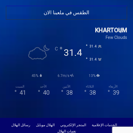
الطقس في ملعبنا الان
KHARTOUM
Few Clouds
°
31.4
°
C
31.4
°
31.4
45%
6.7m/s
13%
الأربعاء
الثلاثاء
الأثنين
الأحد
السبت
°
41
°
40
°
38
°
38
°
39
الخدمات الإعلامية
المتجر الإلكتروني
الهلال موبايل
رسائل الهلال
نغمات الهلال