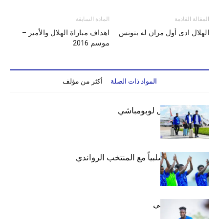
المقالة القادمة
المادة السابقة
الهلال ادى أول مران له بتونس
اهداف مباراة الهلال والأمير –
موسم 2016
المواد ذات الصلة
أكثر من مؤلف
بعثة الهلال تصل لوبومباشي
الهلال يتعادل سلبياً مع المنتخب الرواندي
إعدادياً
كنن يصل كيجالي