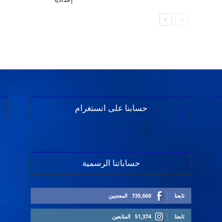
حسابنا على انستغرام
حساباتنا الرسمية
تابعنا
735,660
المعجبين
تابعنا
51,374
المتابعين