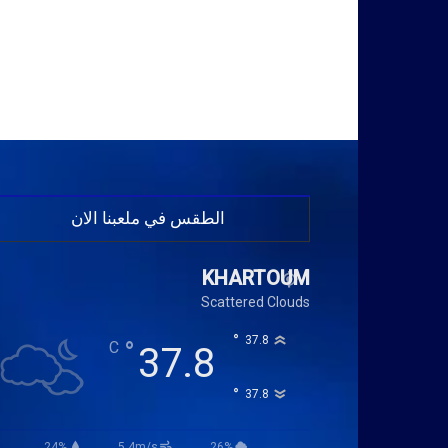
الطقس في ملعبنا الان
KHARTOUM
Scattered Clouds
°
37.8
°
C
37.8
°
37.8
24%
5.4m/s
26%