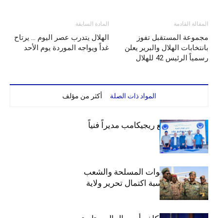
المقالة القادمة
المادة السابقة
مجموعة المستقبل تفوز
الهلال يتدرب عصر اليوم … يرتاح
بانتخابات الهلال والبرير يعلن
غداً ويواجه الموردة يوم الأحد
رسمياً الرئيس 42 للهلال
المواد ذات الصلة
أكثر من مؤلف
الهلال يتعاقد مع ريجيكامب مديراً فنياً
الهلال يهنئ القوات المسلحة والشعب
السوداني بمناسبة اكتمال تحرير ولاية
الخرطوم