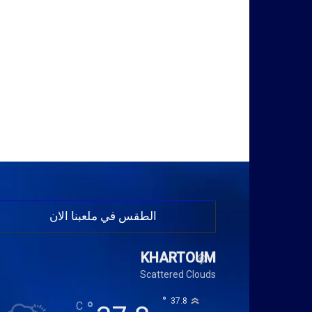
الطقس في ملعبنا الان
KHARTOUM
Scattered Clouds
°
37.8
°
C