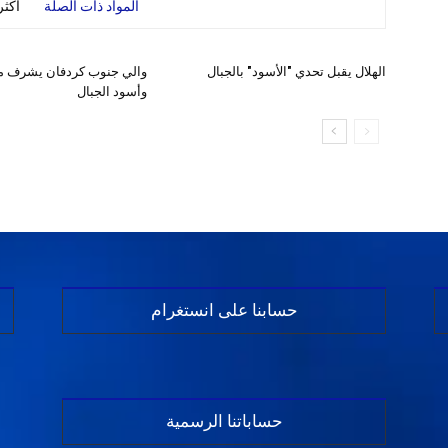
المواد ذات الصلة
أكث
الهلال يقبل تحدي "الأسود" بالجبال
والي جنوب كردفان يشرف مو
وأسود الجبال
حسابنا على انستغرام
حساباتنا الرسمية