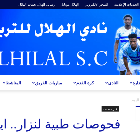
الخدمات الإعلامية
المتجر الإلكتروني
الهلال موبايل
رسائل الهلال
نغمات الهلال
ارة
النادي
كرة القدم
مباريات الفريق
المناشط
ALHILAL
اليوم
غير مصنف
فحوصات طبية لنزار.. اي
S.C