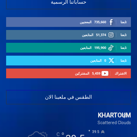
حساباتنا الرسمية
تابعنا
735,660
المعجبين
تابعنا
51,374
المتابعين
تابعنا
195,900
المتابعين
تابعنا
0
المتابعين
الاشتراك
5,459
المشتركين
الطقس في ملعبنا الان
KHARTOUM
Scattered Clouds
°
39.5
°
C