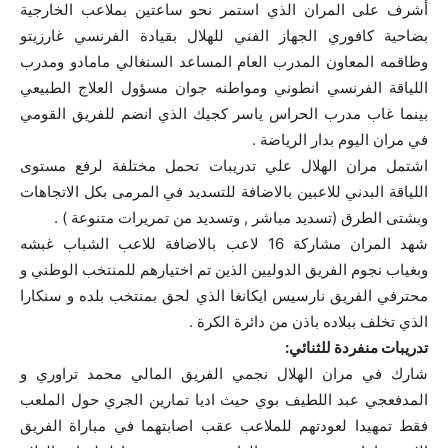
أشرف على المران الذي استمر نحو ساعتين بملاعب الخارجية
بضاحية كافوري الجهاز الفني للهلال بقيادة الفرنسي غارزيتو
وطاقمه المعاون المدرب العام المساعد السنغالي مامادو ومدرب
اللياقة الفرنسي انطوني ومواطنه جوان مسؤول العلاج الطبيعي
بينما غاب مدرب الحراس ياسر كجيك الذي انضم للفريق القومي
في مران اليوم بدار الرياضة .
اشتمل مران الهلال علي تدريبات تحمل مختلفة لرفع مستوى
اللياقة البدني للاعبين بالاضافة للتسديد في المرمى بكل الاتجاهات
وبشتى الطرق (تسديد مباشر , وتسديد من تمريرات متنوعة ) .
شهد المران مشاركة 16 لاعب بالاضافة للاعب الشباب غبشه
وبغياب نجوم الفريق الدوليين الذين تم اختيارهم للمنتخب الوطني و
محترفي الفريق نارسيس ايكانغا الذي لحق بمنتخب بلده و سنكارا
الذي تخلف ببلاده باذن من دائرة الكرة .
تدريبات منفردة للثنائي:
شارك في مران الهلال نجمي الفريق المالي محمد تراوري و
المدفعجي عبد اللطيف بوي حيث اديا تمارين الجري حول الملعب
فقط تمهيدا لعودتهم للملاعب عقب اصابتهما في مباراة الفريق