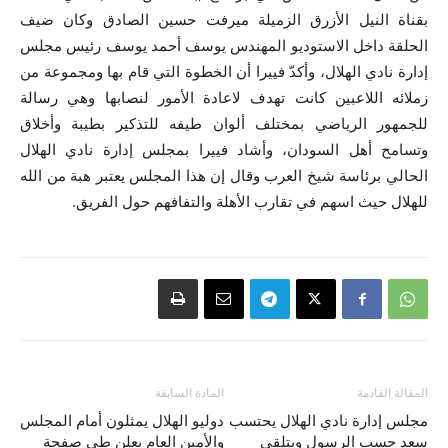
بقناة النيل الأزرق الزميلة ميرفت حسين الصادق وكان ضيف
الحلقة داخل الاستوديو المهندس يوسف أحمد يوسف رئيس مجلس
إدارة نادي الهلال، وأكدّ فييرا أن الخطوة التي قام بها ومجموعة من
زملائه اللاعبين كانت تهدف لاعادة الأمور لنصابها وهي رسالة
للجمهور الرياضي بمختلف ألوان طيفه للتذكير بطيبة وأخلاق
وتسامح أهل السودان، وأشاد فييرا بمجلس إدارة نادي الهلال
الحالي برئاسة شيخ العرب وقال إن هذا المجلس يعتبر هبة من الله
للهلال حيث اسهم في تقارب الأهلة والتفافهم حول الفريق.
المقالة القادمة
المادة السابقة
مجلس إدارة نادي الهلال يحتسب
دوليو الهلال يمثلون أمام المجلس
سعد حسب الرسول ويتلقى
والأمين العام يعلن طي صفحة