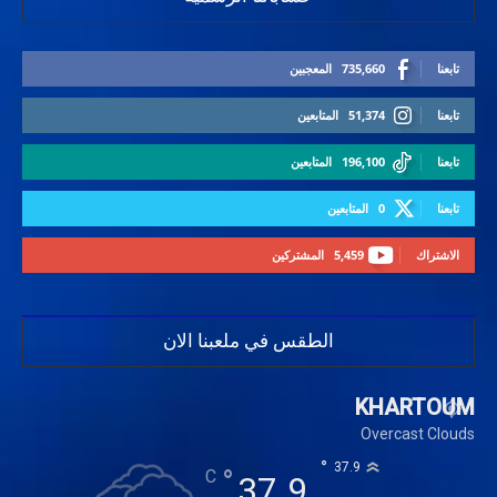
تابعنا
735,660
المعجبين
تابعنا
51,374
المتابعين
تابعنا
196,100
المتابعين
تابعنا
0
المتابعين
الاشتراك
5,459
المشتركين
الطقس في ملعبنا الان
KHARTOUM
Overcast Clouds
°
37.9
°
C
37.9