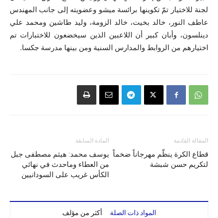
لجنة للاختيار تمّ تكوينها برائسة ميشو وعضويته إلى جانب المهندس
عاطف النور، خالد بخيت، خالد الزومة، وليد طاشين ومحمد علي
دينلسون، وأبان كبير أن اللاعبين الذين سيخضعون للاختبارات تم
اختيارهم من الروابط والمدارس السنية ومن بينها مدرسة جكسا.
المقالة القادمة
المادة السابقة
قطاع الكرة ينظّم مهرجاناً ضخماً
يوسف محمد: هيثم مصطفى جبل
لتكريم حسن شبشة
من العطاء وماحدث في نهائي
الكأس غريب على السودانيين
المواد ذات الصلة
أكثر من مؤلف