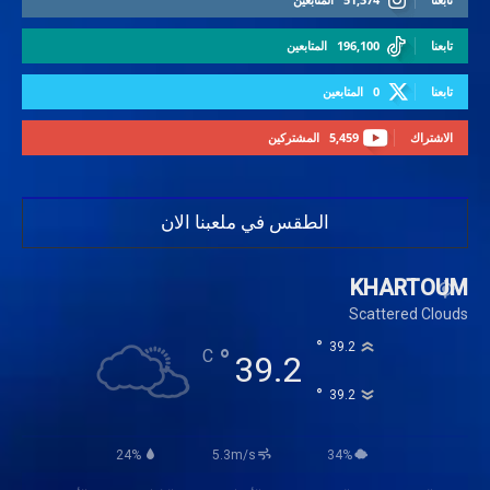
تابعنا
196,100
المتابعين
تابعنا
0
المتابعين
الاشتراك
5,459
المشتركين
الطقس في ملعبنا الان
KHARTOUM
Scattered Clouds
°
39.2
°
C
39.2
°
39.2
24%
5.3m/s
34%