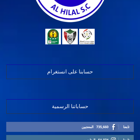
حسابنا على انستغرام
حساباتنا الرسمية
تابعنا
735,660
المعجبين
تابعنا
51,374
المتابعين