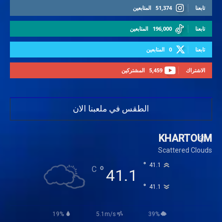
تابعنا
51,374
المتابعين
تابعنا
196,000
المتابعين
تابعنا
0
المتابعين
الاشتراك
5,459
المشتركين
الطقس في ملعبنا الان
KHARTOUM
Scattered Clouds
°
41.1
°
C
41.1
°
41.1
19%
5.1m/s
39%