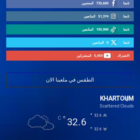
تابعنا
735,660
المعجبين
تابعنا
51,374
المتابعين
تابعنا
195,900
المتابعين
تابعنا
0
المتابعين
الاشتراك
5,459
المشتركين
الطقس في ملعبنا الان
KHARTOUM
Scattered Clouds
°
32.6
°
C
32.6
°
32.6