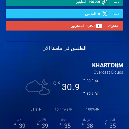
تابعنا
196,000
المتابعين
تابعنا
0
المتابعين
الاشتراك
5,459
المشتركين
الطقس في ملعبنا الان
KHARTOUM
Overcast Clouds
°
30.9
°
C
30.9
°
30.9
51%
10.4m/s
100%
الخميس
الأربعاء
الثلاثاء
الأثنين
الأحد
°
39
°
39
°
35
°
38
°
35